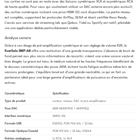
Les sorties ne sont pas en reste avec des liaisons symétriques XLR et asymétriques RCA
de haute qualité. Pour ceux qui souhaitent utiliser un DAC externe encore plus exclusif,
des sorties numériques incluant une prise HDMI I2S sont disponibles. La partie réseau
est complète, supportant les protocoles AirPlay, DLNA et étant certifiée Roon Ready.
L’accès aux services de streaming tels que Qobuz, Tidal ou Spotify est natif, pilotable
via une application dédiée particulièrement stable.
Analyse sonore
Grâce à son étage de pré-amplification symétrique et son réglage de volume R2R, le
EverSolo DMP-A8
offre une restitution d’une grande transparence. L’absence de bruit de
fond permet aux plus micro-informations de ressortir, créant une scène sonore vaste et
bien étagée. Le grave est tenu, le médium naturel et les hautes fréquences bénéficient de
la douceur caractéristique des puces AKM, évitant toute fatigue auditive même lors de
sessions prolongées. L’équilibre tonal est d’une grande neutralité, ce qui en fait un
partenaire idéal pour une large gamme d’amplificateurs de puissance ou d’enceintes
actives.
Caractéristique
Spécification
Type de produit
Lecteur réseau, DAC et pré-amplificateur
Puce DAC
AKM AK4499EX + AK4191EQ
Interface numérique
XMOS 316
Formats USB
DSD512, PCM 768 kHz / 32 bits
Formats Optique/Coaxial
PCM 192 kHz / 24 bits, DSD64
Entrées analogiques
1x RCA, 1x XLR