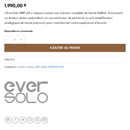
1.990,00
€
L’EverSolo DMP-A8 s’impose comme une solution complète de haute fidélité, fusionnant
un lecteur réseau polyvalent, un convertisseur de pointe et un pré-amplificateur
analogique de haute précision pour transformer votre expérience d’écoute.
Disponible sur commande
quantité de Eversolo - DMP-A8
AJOUTER AU PANIER
EAN:
N/A
Catégories :
Lecteurs réseau
,
DAC Audio
,
SOURCES HIFI