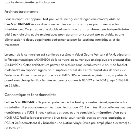
touche de modernité technologique.
Architecture interne
Sous le capot, cet appareil fait preuve d’une rigueur d’ingénierie remarquable. Le
EverSolo DMP-A8
sépare drastiquement les sections critiques pour minimiser les
interférences. On y trouve une double alimentation : un transformateur torique linéaire
dédié aux circuits audio analogiques pour garantir un courant pur et stable, et une
alimentation à découpage haute performance pour les sections numériques et de
traitement.
Le cœur de la conversion est confié au système « Velvet Sound Verita » d’AKM, séparant
le filtrage numérique (AK4191EQ) de la conversion numérique-analogique proprement dite
(AK4499EX). Cette architecture permet de réduire considérablement le bruit de fond et
d’atteindre un rapport signal/bruit supérieur à 128 dB. Le traitement des données via
l’interface USB est assuré par une puce XMOS 316 de troisième génération, capable de
prendre en charge les flux les plus exigeants comme le DSD512 et le PCM jusqu’à 768 kHz
en 32 bits.
Connectique et fonctionnalités
Le
EverSolo DMP-A8
brille par sa polyvalence. En tant que centre névralgique de votre
installation, il propose une connectique pléthorique. Côté entrées, il accueille vos sources
numériques via l’USB-B, deux prises optiques et une coaxiale. L’intégration d’un port
HDMI ARC facilite le raccordement à un téléviseur, tandis que les entrées analogiques
RCA et XLR permettent d’y brancher une platine vinyle (avec pré-ampli phono externe) ou
un lecteur CD.