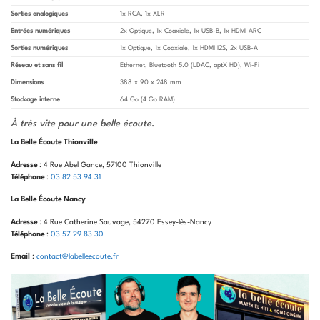
Sorties analogiques
1x RCA, 1x XLR
Entrées numériques
2x Optique, 1x Coaxiale, 1x USB-B, 1x HDMI ARC
Sorties numériques
1x Optique, 1x Coaxiale, 1x HDMI I2S, 2x USB-A
Réseau et sans fil
Ethernet, Bluetooth 5.0 (LDAC, aptX HD), Wi-Fi
Dimensions
388 x 90 x 248 mm
Stockage interne
64 Go (4 Go RAM)
À très vite pour une belle écoute
.
La Belle Écoute Thionville
Adresse
: 4 Rue Abel Gance, 57100 Thionville
Téléphone
:
03 82 53 94 31
La Belle Écoute Nancy
Adresse
: 4 Rue Catherine Sauvage, 54270 Essey-lès-Nancy
Téléphone
:
03 57 29 83 30
Email
:
contact@labelleecoute.fr