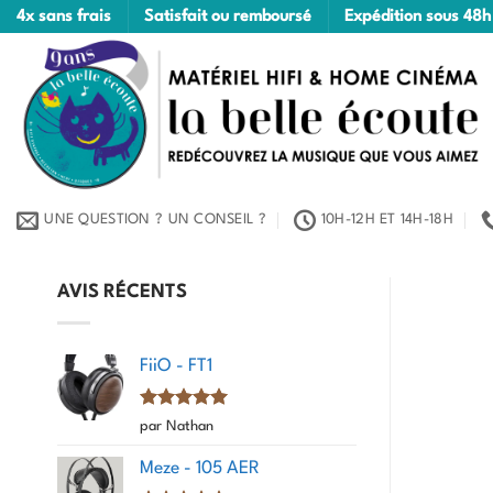
Passer
4x sans frais
Satisfait ou remboursé
Expédition sous 48h
au
contenu
UNE QUESTION ? UN CONSEIL ?
10H-12H ET 14H-18H
AVIS RÉCENTS
FiiO - FT1
Note
5
sur
par Nathan
5
Meze - 105 AER