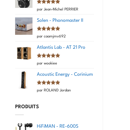
Note
5
sur
par Jean-Michel PERRIER
5
Solen - Phonomaster II
Note
5
sur
par caamjmv692
5
Atlantis Lab - AT 21 Pro
Note
5
sur
par wookiee
5
Acoustic Energy - Corinium
Note
5
sur
par ROLAND Jordan
5
PRODUITS
HiFiMAN - RE-600S