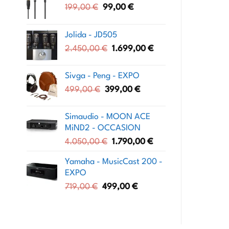
Le
Le
199,00
€
99,00
€
prix
prix
initial
actuel
Jolida - JD505
était :
est :
Le
Le
2.450,00
€
1.699,00
€
199,00 €.
99,00 €.
prix
prix
initial
actuel
Sivga - Peng - EXPO
était :
est :
Le
Le
499,00
€
399,00
€
2.450,00 €.
1.699,00 €.
prix
prix
initial
actuel
Simaudio - MOON ACE
était :
est :
MiND2 - OCCASION
499,00 €.
399,00 €.
Le
Le
4.050,00
€
1.790,00
€
prix
prix
Yamaha - MusicCast 200 -
initial
actuel
EXPO
était :
est :
Le
Le
719,00
€
499,00
€
4.050,00 €.
1.790,00 €.
prix
prix
initial
actuel
était :
est :