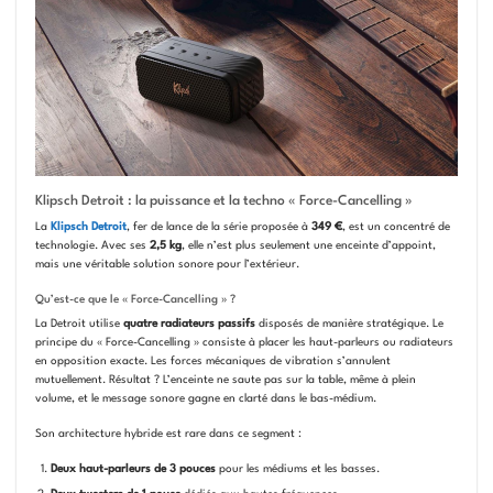
Klipsch Detroit : la puissance et la techno « Force-Cancelling »
La
Klipsch Detroit
, fer de lance de la série proposée à
349 €
, est un concentré de
technologie. Avec ses
2,5 kg
, elle n’est plus seulement une enceinte d’appoint,
mais une véritable solution sonore pour l’extérieur.
Qu’est-ce que le « Force-Cancelling » ?
La Detroit utilise
quatre radiateurs passifs
disposés de manière stratégique. Le
principe du « Force-Cancelling » consiste à placer les haut-parleurs ou radiateurs
en opposition exacte. Les forces mécaniques de vibration s’annulent
mutuellement. Résultat ? L’enceinte ne saute pas sur la table, même à plein
volume, et le message sonore gagne en clarté dans le bas-médium.
Son architecture hybride est rare dans ce segment :
Deux haut-parleurs de 3 pouces
pour les médiums et les basses.