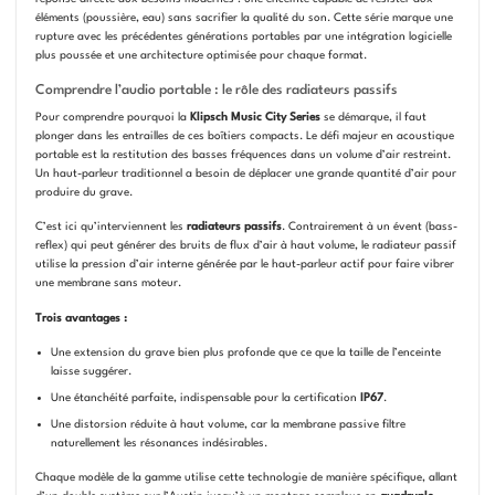
éléments (poussière, eau) sans sacrifier la qualité du son. Cette série marque une
rupture avec les précédentes générations portables par une intégration logicielle
plus poussée et une architecture optimisée pour chaque format.
Comprendre l’audio portable : le rôle des radiateurs passifs
Pour comprendre pourquoi la
Klipsch Music City Series
se démarque, il faut
plonger dans les entrailles de ces boîtiers compacts. Le défi majeur en acoustique
portable est la restitution des basses fréquences dans un volume d’air restreint.
Un haut-parleur traditionnel a besoin de déplacer une grande quantité d’air pour
produire du grave.
C’est ici qu’interviennent les
radiateurs passifs
. Contrairement à un évent (bass-
reflex) qui peut générer des bruits de flux d’air à haut volume, le radiateur passif
utilise la pression d’air interne générée par le haut-parleur actif pour faire vibrer
une membrane sans moteur.
Trois avantages :
Une extension du grave bien plus profonde que ce que la taille de l’enceinte
laisse suggérer.
Une étanchéité parfaite, indispensable pour la certification
IP67
.
Une distorsion réduite à haut volume, car la membrane passive filtre
naturellement les résonances indésirables.
Chaque modèle de la gamme utilise cette technologie de manière spécifique, allant