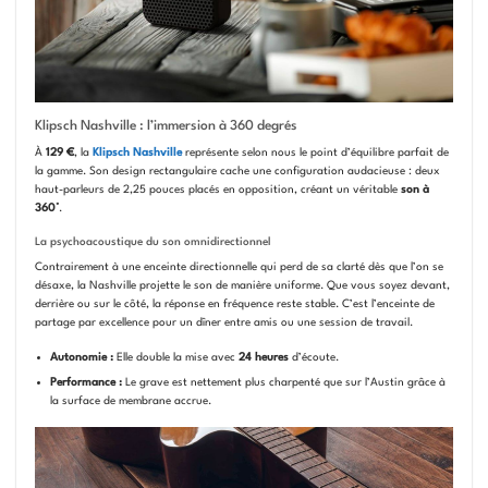
Klipsch Nashville : l’immersion à 360 degrés
À
129 €
, la
Klipsch Nashville
représente selon nous le point d’équilibre parfait de
la gamme. Son design rectangulaire cache une configuration audacieuse : deux
haut-parleurs de 2,25 pouces placés en opposition, créant un véritable
son à
360°
.
La psychoacoustique du son omnidirectionnel
Contrairement à une enceinte directionnelle qui perd de sa clarté dès que l’on se
désaxe, la Nashville projette le son de manière uniforme. Que vous soyez devant,
derrière ou sur le côté, la réponse en fréquence reste stable. C’est l’enceinte de
partage par excellence pour un dîner entre amis ou une session de travail.
Autonomie :
Elle double la mise avec
24 heures
d’écoute.
Performance :
Le grave est nettement plus charpenté que sur l’Austin grâce à
la surface de membrane accrue.