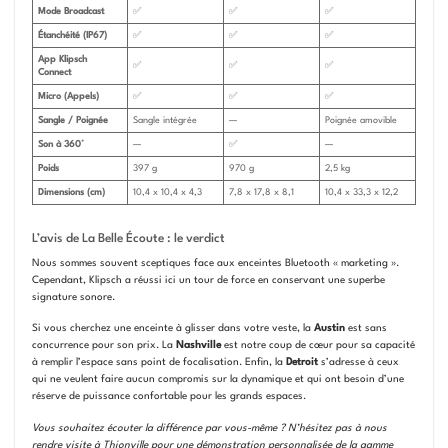
Mode Broadcast
✅
✅
✅
Étanchéité (IP67)
✅
✅
✅
App Klipsch
✅
✅
✅
Connect
Micro (Appels)
✅
✅
✅
Sangle / Poignée
Sangle intégrée
—
Poignée amovible
Son à 360°
—
✅
—
Poids
397 g
970 g
2,5 kg
Dimensions (cm)
10,4 x 10,4 x 4,3
7,8 x 17,8 x 8,1
10,4 x 33,3 x 12,2
L’avis de La Belle Écoute : le verdict
Nous sommes souvent sceptiques face aux enceintes Bluetooth « marketing ».
Cependant, Klipsch a réussi ici un tour de force en conservant une superbe
signature sonore.
Si vous cherchez une enceinte à glisser dans votre veste, la
Austin
est sans
concurrence pour son prix. La
Nashville
est notre coup de cœur pour sa capacité
à remplir l’espace sans point de focalisation. Enfin, la
Detroit
s’adresse à ceux
qui ne veulent faire aucun compromis sur la dynamique et qui ont besoin d’une
réserve de puissance confortable pour les grands espaces.
Vous souhaitez écouter la différence par vous-même ? N’hésitez pas à nous
rendre visite à Thionville pour une démonstration personnalisée de la gamme