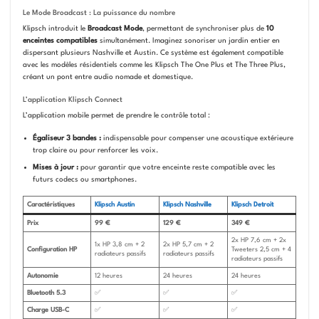
Le Mode Broadcast : La puissance du nombre
Klipsch introduit le
Broadcast Mode
, permettant de synchroniser plus de
10
enceintes compatibles
simultanément. Imaginez sonoriser un jardin entier en
dispersant plusieurs Nashville et Austin. Ce système est également compatible
avec les modèles résidentiels comme les Klipsch The One Plus et The Three Plus,
créant un pont entre audio nomade et domestique.
L’application Klipsch Connect
L’application mobile permet de prendre le contrôle total :
Égaliseur 3 bandes :
indispensable pour compenser une acoustique extérieure
trop claire ou pour renforcer les voix.
Mises à jour :
pour garantir que votre enceinte reste compatible avec les
futurs codecs ou smartphones.
Caractéristiques
Klipsch Austin
Klipsch Nashville
Klipsch Detroit
Prix
99 €
129 €
349 €
2x HP 7,6 cm + 2x
1x HP 3,8 cm + 2
2x HP 5,7 cm + 2
Configuration HP
Tweeters 2,5 cm + 4
radiateurs passifs
radiateurs passifs
radiateurs passifs
Autonomie
12 heures
24 heures
24 heures
Bluetooth 5.3
✅
✅
✅
Charge USB-C
✅
✅
✅