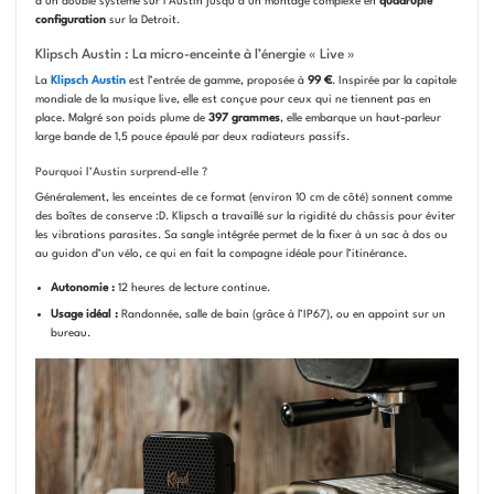
d’un double système sur l’Austin jusqu’à un montage complexe en
quadruple
configuration
sur la Detroit.
Klipsch Austin : La micro-enceinte à l’énergie « Live »
La
Klipsch Austin
est l’entrée de gamme, proposée à
99 €
. Inspirée par la capitale
mondiale de la musique live, elle est conçue pour ceux qui ne tiennent pas en
place. Malgré son poids plume de
397 grammes
, elle embarque un haut-parleur
large bande de 1,5 pouce épaulé par deux radiateurs passifs.
Pourquoi l’Austin surprend-elle ?
Généralement, les enceintes de ce format (environ 10 cm de côté) sonnent comme
des boîtes de conserve :D. Klipsch a travaillé sur la rigidité du châssis pour éviter
les vibrations parasites. Sa sangle intégrée permet de la fixer à un sac à dos ou
au guidon d’un vélo, ce qui en fait la compagne idéale pour l’itinérance.
Autonomie :
12 heures de lecture continue.
Usage idéal :
Randonnée, salle de bain (grâce à l’IP67), ou en appoint sur un
bureau.