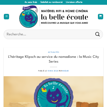
Passer
4x sans frais
Satisfait ou remboursé
Livraison offerte
au
contenu
Recherche
pour :
ACTUALITÉS
L’héritage Klipsch au service du nomadisme : la Music City
Series
PUBLIÉ LE
15 MAI 2026
PAR
MADJID