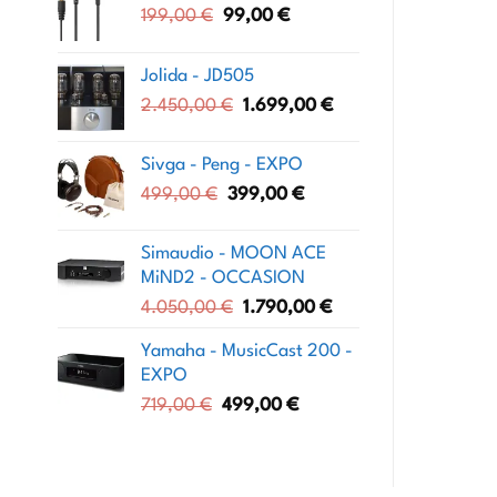
Le
Le
199,00
€
99,00
€
prix
prix
initial
actuel
Jolida - JD505
était :
est :
Le
Le
2.450,00
€
1.699,00
€
199,00 €.
99,00 €.
prix
prix
initial
actuel
Sivga - Peng - EXPO
était :
est :
Le
Le
499,00
€
399,00
€
2.450,00 €.
1.699,00 €.
prix
prix
initial
actuel
Simaudio - MOON ACE
était :
est :
MiND2 - OCCASION
499,00 €.
399,00 €.
Le
Le
4.050,00
€
1.790,00
€
prix
prix
Yamaha - MusicCast 200 -
initial
actuel
EXPO
était :
est :
Le
Le
719,00
€
499,00
€
4.050,00 €.
1.790,00 €.
prix
prix
initial
actuel
était :
est :