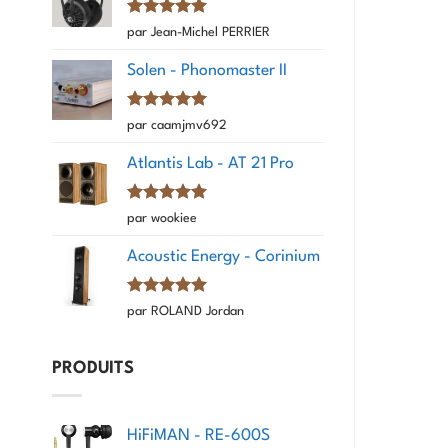
Note
5
sur
par Jean-Michel PERRIER
5
Solen - Phonomaster II
Note
5
sur
par caamjmv692
5
Atlantis Lab - AT 21 Pro
Note
5
sur
par wookiee
5
Acoustic Energy - Corinium
Note
5
sur
par ROLAND Jordan
5
PRODUITS
HiFiMAN - RE-600S