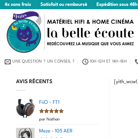
Passer
4x sans frais
Satisfait ou remboursé
Expédition sous 48h
au
contenu
UNE QUESTION ? UN CONSEIL ?
10H-12H ET 14H-18H
AVIS RÉCENTS
[yith_wcwl_
FiiO - FT1
Note
5
sur
par Nathan
5
Meze - 105 AER