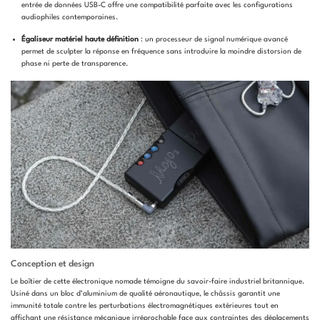
entrée de données USB-C offre une compatibilité parfaite avec les configurations
audiophiles contemporaines.
Égaliseur matériel haute définition
: un processeur de signal numérique avancé
permet de sculpter la réponse en fréquence sans introduire la moindre distorsion de
phase ni perte de transparence.
Conception et design
Le boîtier de cette électronique nomade témoigne du savoir-faire industriel britannique.
Usiné dans un bloc d’aluminium de qualité aéronautique, le châssis garantit une
immunité totale contre les perturbations électromagnétiques extérieures tout en
affichant une résistance mécanique irréprochable face aux contraintes des déplacements