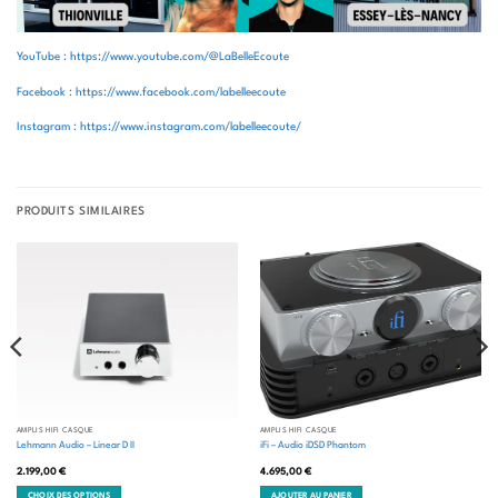
YouTube : https://www.youtube.com/@LaBelleEcoute
Facebook : https://www.facebook.com/labelleecoute
Instagram : https://www.instagram.com/labelleecoute/
PRODUITS SIMILAIRES
AMPLIS HIFI CASQUE
AMPLIS HIFI CASQUE
Lehmann Audio – Linear D II
iFi – Audio iDSD Phantom
2.199,00
€
4.695,00
€
CHOIX DES OPTIONS
AJOUTER AU PANIER