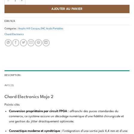
AJOUTER AU PANIER
EAN:
N/A
Catégories :
Amplis Hifi Casque
,
DAC Audio Portables
Chord Electronics
DESCRIPTION
AVIS (0)
Chord Electronics Mojo 2
Points clés
Conversion propriétaire par circuit FPGA
: affranchi des puces standardes du
commerce, ce système assure un décodage numérique d’une fidélité chirurgicale et
une gestion du jitter drastiquement optimisée.
Connectique moderne et symétrique
: l’intégration d’une sortie jack 4,4 mm et d’une