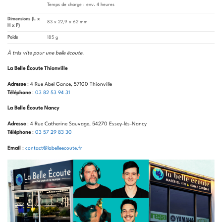
Temps de charge : env. 4 heures
Dimensions (L x
83 x 22,9 x 62 mm
H x P)
Poids
185 g
À très vite pour une belle écoute
.
La Belle Écoute Thionville
Adresse
: 4 Rue Abel Gance, 57100 Thionville
Téléphone
:
03 82 53 94 31
La Belle Écoute Nancy
Adresse
: 4 Rue Catherine Sauvage, 54270 Essey-lès-Nancy
Téléphone
:
03 57 29 83 30
Email
:
contact@labelleecoute.fr