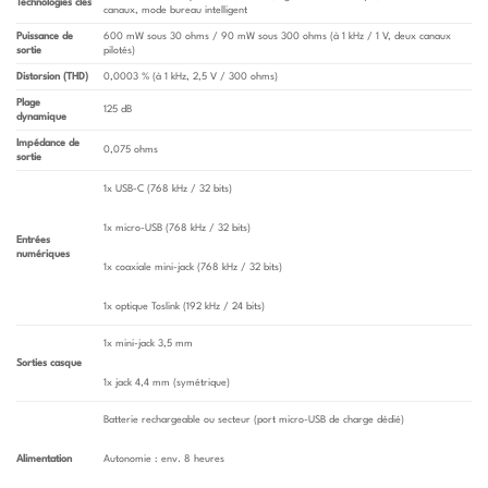
Technologies clés
canaux, mode bureau intelligent
Puissance de
600 mW sous 30 ohms / 90 mW sous 300 ohms (à 1 kHz / 1 V, deux canaux
sortie
pilotés)
Distorsion (THD)
0,0003 % (à 1 kHz, 2,5 V / 300 ohms)
Plage
125 dB
dynamique
Impédance de
0,075 ohms
sortie
1x USB-C (768 kHz / 32 bits)
1x micro-USB (768 kHz / 32 bits)
Entrées
numériques
1x coaxiale mini-jack (768 kHz / 32 bits)
1x optique Toslink (192 kHz / 24 bits)
1x mini-jack 3,5 mm
Sorties casque
1x jack 4,4 mm (symétrique)
Batterie rechargeable ou secteur (port micro-USB de charge dédié)
Alimentation
Autonomie : env. 8 heures