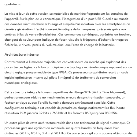
quotidiens.
La mise à jour de cette version se matérialise de manière flagrante sur les tranches de
l’appareil. Sur le plan de la connectique, l’intégration d’un port USB-C dédié au transit
des données vient moderniser l’usage et simplifie l’association avec les smartphones de
dernière génération. L’esthétique emblématique de la marque est préservée grâce aux
célèbres billes de verre rétroéclairées. Ces commandes sphériques, agréables au toucher,
changent de couleur pour indiquer de façon visuelle la fréquence d’échantillonnage du
fichier lu, le niveau précis du volume ainsi que l’état de charge de la batterie.
Architecture interne
Contrairement à l’immense majorité des convertisseurs du marché qui exploitent des
puces tierces figées, ce fabricant déploie une topologie matérielle unique reposant sur un
circuit logique programmable de type FPGA. Ce processeur propriétaire reçoit un code
logiciel optimisé en interne qui pilote l’intégralité du traitement de conversion
numérique-analogique.
Cette structure intègre le fameux algorithme de filtrage WTA (Watts Time Alignment),
perfectionné pour réduire au maximum les erreurs de synchronisation temporelle, un
facteur critique auquel l’oreille humaine demeure extrêmement sensible. Cette
configuration technique est capable de prendre en charge nativement les flux haute
résolution PCM jusqu’à 32 bits / 768 kHz et les formats DSD jusqu’au DSD 256.
Un autre pilier de cette architecture réside dans son traitement de signal numérique. Ce
processeur gère une égalisation matérielle sur quatre bandes de fréquences bien
distinctes (20 Hz, 125 Hz, 3 kHz et 20 kHz). Ce correcteur agit sans aucune altération de