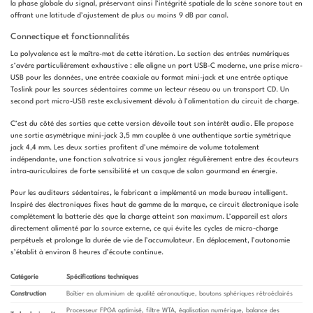
la phase globale du signal, préservant ainsi l’intégrité spatiale de la scène sonore tout en
offrant une latitude d’ajustement de plus ou moins 9 dB par canal.
Connectique et fonctionnalités
La polyvalence est le maître-mot de cette itération. La section des entrées numériques
s’avère particulièrement exhaustive : elle aligne un port USB-C moderne, une prise micro-
USB pour les données, une entrée coaxiale au format mini-jack et une entrée optique
Toslink pour les sources sédentaires comme un lecteur réseau ou un transport CD. Un
second port micro-USB reste exclusivement dévolu à l’alimentation du circuit de charge.
C’est du côté des sorties que cette version dévoile tout son intérêt audio. Elle propose
une sortie asymétrique mini-jack 3,5 mm couplée à une authentique sortie symétrique
jack 4,4 mm. Les deux sorties profitent d’une mémoire de volume totalement
indépendante, une fonction salvatrice si vous jonglez régulièrement entre des écouteurs
intra-auriculaires de forte sensibilité et un casque de salon gourmand en énergie.
Pour les auditeurs sédentaires, le fabricant a implémenté un mode bureau intelligent.
Inspiré des électroniques fixes haut de gamme de la marque, ce circuit électronique isole
complètement la batterie dès que la charge atteint son maximum. L’appareil est alors
directement alimenté par la source externe, ce qui évite les cycles de micro-charge
perpétuels et prolonge la durée de vie de l’accumulateur. En déplacement, l’autonomie
s’établit à environ 8 heures d’écoute continue.
Catégorie
Spécifications techniques
Construction
Boîtier en aluminium de qualité aéronautique, boutons sphériques rétroéclairés
Processeur FPGA optimisé, filtre WTA, égalisation numérique, balance des