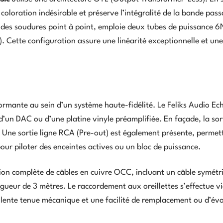
 coloration indésirable et préserve l’intégralité de la bande pass
et des soudures point à point, emploie deux tubes de puissance 6
 Cette configuration assure une linéarité exceptionnelle et une
ormante au sein d’un système haute-fidélité. Le Feliks Audio Ec
d’un DAC ou d’une platine vinyle préamplifiée. En façade, la sor
Une sortie ligne RCA (Pre-out) est également présente, permet
pour piloter des enceintes actives ou un bloc de puissance.
ion complète de câbles en cuivre OCC, incluant un câble symét
gueur de 3 mètres. Le raccordement aux oreillettes s’effectue v
lente tenue mécanique et une facilité de remplacement ou d’évo