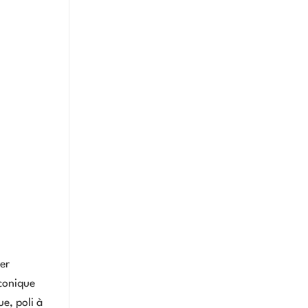
er
iconique
e, poli à