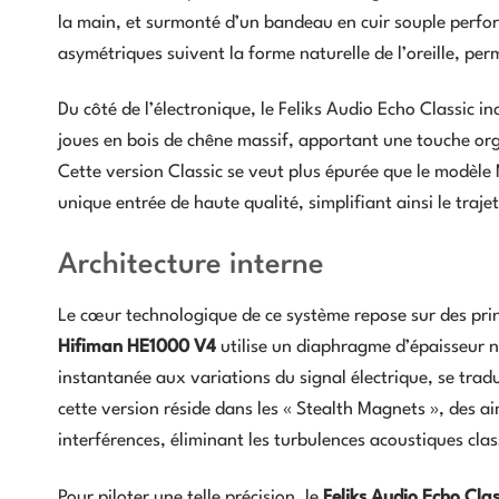
la main, et surmonté d’un bandeau en cuir souple perforé
asymétriques suivent la forme naturelle de l’oreille, pe
Du côté de l’électronique, le Feliks Audio Echo Classic i
joues en bois de chêne massif, apportant une touche or
Cette version Classic se veut plus épurée que le modèle 
unique entrée de haute qualité, simplifiant ainsi le trajet
Architecture interne
Le cœur technologique de ce système repose sur des pr
Hifiman HE1000 V4
utilise un diaphragme d’épaisseur 
instantanée aux variations du signal électrique, se trad
cette version réside dans les « Stealth Magnets », des 
interférences, éliminant les turbulences acoustiques cla
Pour piloter une telle précision, le
Feliks Audio Echo Clas