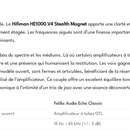
le. Le
Hifiman HE1000 V4 Stealth Magnet
apporte une clarté e
ément étagée. Les fréquences aiguës sont d’une finesse importan
aimants.
e bas du spectre et les médiums. Là où certains amplificateurs à t
ure et une présence qui humanisent la restitution. Les voix gagn
n modèle ouvert, sont fermes et articulées, bénéficiant de la rése
isé de l’amplificateur. Ce couple offre un excelent équilibre ton
onique à l’intimité d’un trio de jazz avec une aisance déconcert
Feliks Audio Echo Classic
e ouvert
Amplificateur à tubes OTL
15 Hz – 45 kHz (+/- 3 dB)