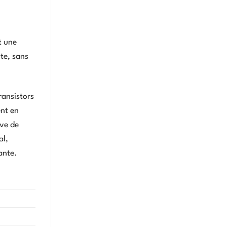
t une
te, sans
ransistors
ent en
rve de
al,
ante.