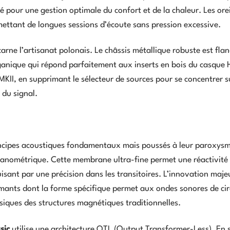
 pour une gestion optimale du confort et de la chaleur. Les orei
rmettant de longues sessions d’écoute sans pression excessive.
ncarne l’artisanat polonais. Le châssis métallique robuste est fla
ganique qui répond parfaitement aux inserts en bois du casque 
MKII, en supprimant le sélecteur de sources pour se concentrer s
 du signal.
incipes acoustiques fondamentaux mais poussés à leur paroxysm
nanométrique. Cette membrane ultra-fine permet une réactivité
uisant par une précision dans les transitoires. L’innovation maje
aimants dont la forme spécifique permet aux ondes sonores de cir
ssiques des structures magnétiques traditionnelles.
sic
utilise une architecture OTL (Output Transformer-Less). En 