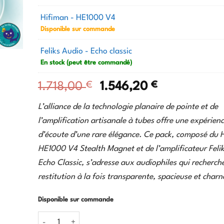
Hifiman - HE1000 V4
Disponible sur commande
Feliks Audio - Echo classic
En stock (peut être commandé)
€
Le
€
Le
1.718,00
1.546,20
prix
prix
L’alliance de la technologie planaire de pointe et de
initial
actuel
l’amplification artisanale à tubes offre une expérien
était :
est :
d’écoute d’une rare élégance. Ce pack, composé du 
1.718,00 €.
1.546,20 €.
HE1000 V4 Stealth Magnet et de l’amplificateur Feli
Echo Classic, s’adresse aux audiophiles qui recherch
restitution à la fois transparente, spacieuse et charne
Disponible sur commande
quantité de Pack Le Bel Ensemble : Hifiman HE1000 V4 S