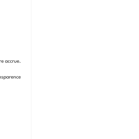
re accrue.
ansparence