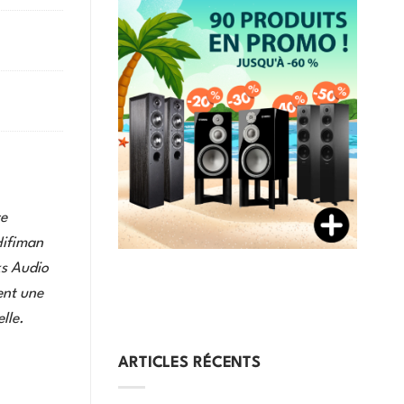
ce
Hifiman
ks Audio
ent une
lle.
ARTICLES RÉCENTS
tealth Magnet et Feliks Audio Echo classic