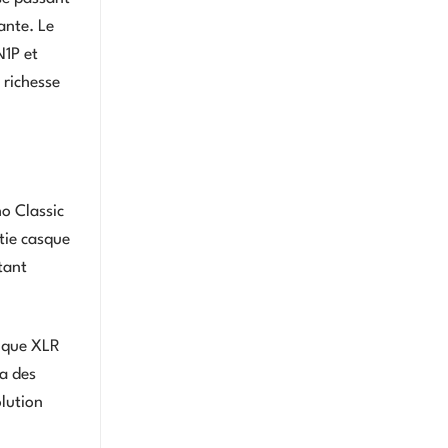
ante. Le
N1P et
 richesse
ho Classic
tie casque
tant
rique XLR
ia des
lution