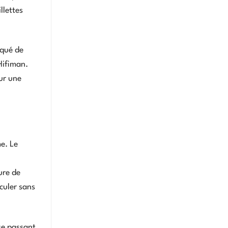
llettes
nqué de
Hifiman.
ur une
e. Le
ure de
culer sans
se passant