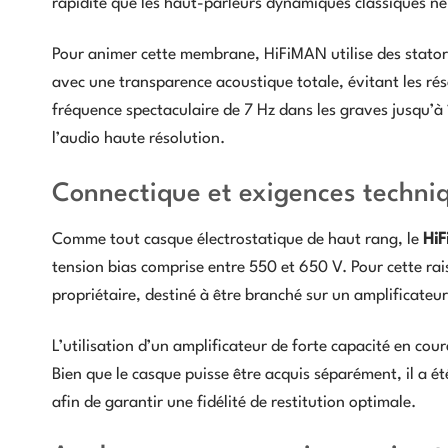
rapidité que les haut-parleurs dynamiques classiques ne
Pour animer cette membrane, HiFiMAN utilise des stator
avec une transparence acoustique totale, évitant les ré
fréquence spectaculaire de 7 Hz dans les graves jusqu’à
l’audio haute résolution.
Connectique et exigences techni
Comme tout casque électrostatique de haut rang, le
HiF
tension bias comprise entre 550 et 650 V. Pour cette rai
propriétaire, destiné à être branché sur un amplificateu
L’utilisation d’un amplificateur de forte capacité en cou
Bien que le casque puisse être acquis séparément, il a é
afin de garantir une fidélité de restitution optimale.