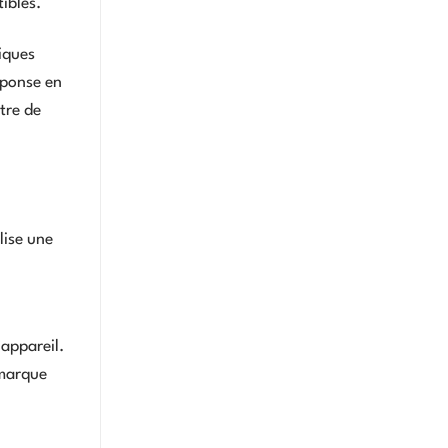
ibles.
iques
éponse en
tre de
lise une
R
’appareil.
 marque