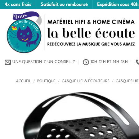
Passer
4x sans frais
Satisfait ou remboursé
Expédition sous 48h
au
contenu
UNE QUESTION ? UN CONSEIL ?
10H-12H ET 14H-18H
ACCUEIL
/
BOUTIQUE
/
CASQUE HIFI & ÉCOUTEURS
/
CASQUES HIF