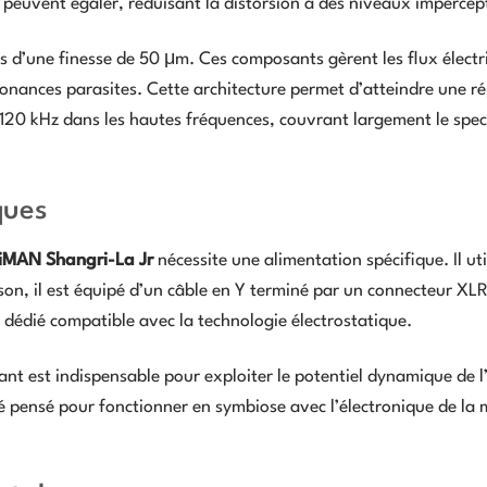
 peuvent égaler, réduisant la distorsion à des niveaux impercept
s d’une finesse de 50 μm. Ces composants gèrent les flux électr
sonances parasites. Cette architecture permet d’atteindre une r
 120 kHz dans les hautes fréquences, couvrant largement le spec
ques
iMAN Shangri-La Jr
nécessite une alimentation spécifique. Il uti
son, il est équipé d’un câble en Y terminé par un connecteur XL
r dédié compatible avec la technologie électrostatique.
rant est indispensable pour exploiter le potentiel dynamique de l
té pensé pour fonctionner en symbiose avec l’électronique de la