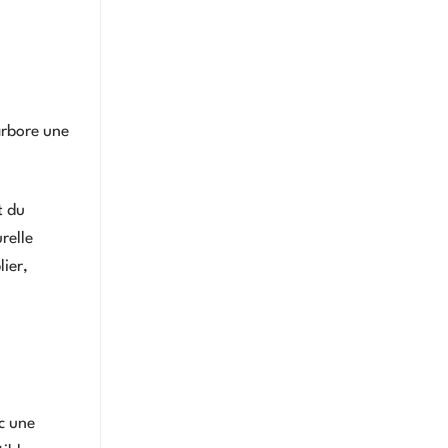
arbore une
t du
relle
lier,
c une