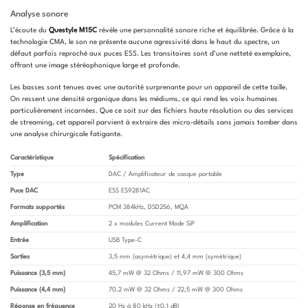
Analyse sonore
L’écoute du
Questyle M15C
révèle une personnalité sonore riche et équilibrée. Grâce à la
technologie CMA, le son ne présente aucune agressivité dans le haut du spectre, un
défaut parfois reproché aux puces ESS. Les transitoires sont d’une netteté exemplaire,
offrant une image stéréophonique large et profonde.
Les basses sont tenues avec une autorité surprenante pour un appareil de cette taille.
On ressent une densité organique dans les médiums, ce qui rend les voix humaines
particulièrement incarnées. Que ce soit sur des fichiers haute résolution ou des services
de streaming, cet appareil parvient à extraire des micro-détails sans jamais tomber dans
une analyse chirurgicale fatigante.
Caractéristique
Spécification
Type
DAC / Amplificateur de casque portable
Puce DAC
ESS ES9281AC
Formats supportés
PCM 384kHz, DSD256, MQA
Amplification
2 x modules Current Mode SiP
Entrée
USB Type-C
Sorties
3,5 mm (asymétrique) et 4,4 mm (symétrique)
Puissance (3,5 mm)
45,7 mW @ 32 Ohms / 11,97 mW @ 300 Ohms
Puissance (4,4 mm)
70,2 mW @ 32 Ohms / 22,5 mW @ 300 Ohms
Réponse en fréquence
20 Hz à 80 kHz (±0,1 dB)