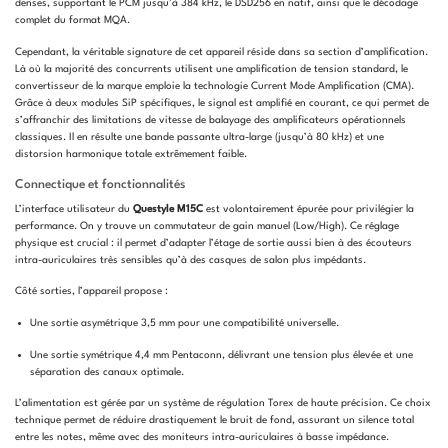
denses, supportant le PCM jusqu’à 384 kHz, le DSD256 en natif, ainsi que le décodage
complet du format MQA.
Cependant, la véritable signature de cet appareil réside dans sa section d’amplification.
Là où la majorité des concurrents utilisent une amplification de tension standard, le
convertisseur de la marque emploie la technologie Current Mode Amplification (CMA).
Grâce à deux modules SiP spécifiques, le signal est amplifié en courant, ce qui permet de
s’affranchir des limitations de vitesse de balayage des amplificateurs opérationnels
classiques. Il en résulte une bande passante ultra-large (jusqu’à 80 kHz) et une
distorsion harmonique totale extrêmement faible.
Connectique et fonctionnalités
L’interface utilisateur du
Questyle M15C
est volontairement épurée pour privilégier la
performance. On y trouve un commutateur de gain manuel (Low/High). Ce réglage
physique est crucial : il permet d’adapter l’étage de sortie aussi bien à des écouteurs
intra-auriculaires très sensibles qu’à des casques de salon plus impédants.
Côté sorties, l’appareil propose :
Une sortie asymétrique 3,5 mm pour une compatibilité universelle.
Une sortie symétrique 4,4 mm Pentaconn, délivrant une tension plus élevée et une
séparation des canaux optimale.
L’alimentation est gérée par un système de régulation Torex de haute précision. Ce choix
technique permet de réduire drastiquement le bruit de fond, assurant un silence total
entre les notes, même avec des moniteurs intra-auriculaires à basse impédance.