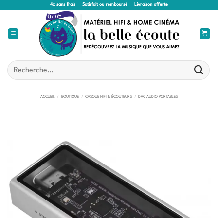
Passer
4x sans frais
Satisfait ou remboursé
Livraison offerte
au
contenu
Recherche
pour :
ACCUEIL
/
BOUTIQUE
/
CASQUE HIFI & ÉCOUTEURS
/
DAC AUDIO PORTABLES