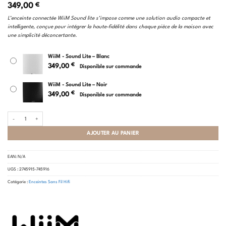
349,00
€
L’enceinte connectée WiiM Sound lite s’impose comme une solution audio compacte et
intelligente, conçue pour intégrer la haute-fidélité dans chaque pièce de la maison avec
une simplicité déconcertante.
WiiM - Sound Lite – Blanc
€
349,00
Disponible sur commande
WiiM - Sound Lite – Noir
€
349,00
Disponible sur commande
quantité de WiiM - Sound Lite
AJOUTER AU PANIER
EAN:
N/A
UGS :
2745915-745916
Catégorie :
Enceintes Sans Fil Hifi