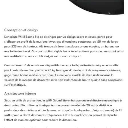
Conception et design
L’enceinte WiiM Sound lite se distingue par un design sobre et épuré, pensé pour
s’effacer au profit de la musique. Avec des dimensions contenues de 155 mm de large
pour 225 mm de hauteur, elle trouve aisément sa place sur une étagère, un bureau ou
une table de chevet. Sa construction rigide limite les vibrations parasites, assurant ainsi
une restitution sonore stable malgré son format compact.
Contrairement à de nombreux dispositifs de cette taille, cette électronique ne sacrifie
pas la robustesse. Son poids de 2,1 kg témoigne d’une densité de composants sérieuse,
gage d’une bonne inertie acoustique. Ce nouveau modèle de chez WiiM incarne la
volonté de la marque de démocratiser le son multiroom de haute qualité sans compromis
sur l’esthétique.
Architecture interne
Sous sa grille de protection, la WiiM Sound lite embarque une architecture acoustique à
deux voies. Elle utilise un haut-parleur de graves (woofer) de 20 watts dédié à la
profondeur des médiums et des basses, ainsi qu’un haut-parleur d’aigus (tweeter) de 10
watts pour la clarté des hautes fréquences. Cette bi-amplification permet de répartir
l’effort de manière optimale pour réduire la distorsion.