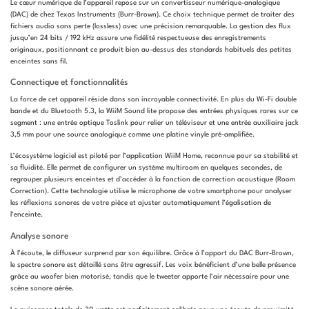
Le cœur numérique de l’appareil repose sur un convertisseur numérique-analogique
(DAC) de chez Texas Instruments (Burr-Brown). Ce choix technique permet de traiter des
fichiers audio sans perte (lossless) avec une précision remarquable. La gestion des flux
jusqu’en 24 bits / 192 kHz assure une fidélité respectueuse des enregistrements
originaux, positionnant ce produit bien au-dessus des standards habituels des petites
enceintes sans fil.
Connectique et fonctionnalités
La force de cet appareil réside dans son incroyable connectivité. En plus du Wi-Fi double
bande et du Bluetooth 5.3, la WiiM Sound lite propose des entrées physiques rares sur ce
segment : une entrée optique Toslink pour relier un téléviseur et une entrée auxiliaire jack
3,5 mm pour une source analogique comme une platine vinyle pré-amplifiée.
L’écosystème logiciel est piloté par l’application WiiM Home, reconnue pour sa stabilité et
sa fluidité. Elle permet de configurer un système multiroom en quelques secondes, de
regrouper plusieurs enceintes et d’accéder à la fonction de correction acoustique (Room
Correction). Cette technologie utilise le microphone de votre smartphone pour analyser
les réflexions sonores de votre pièce et ajuster automatiquement l’égalisation de
l’enceinte.
Analyse sonore
À l’écoute, le diffuseur surprend par son équilibre. Grâce à l’apport du DAC Burr-Brown,
le spectre sonore est détaillé sans être agressif. Les voix bénéficient d’une belle présence
grâce au woofer bien motorisé, tandis que le tweeter apporte l’air nécessaire pour une
scène sonore aérée.