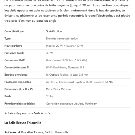
La puissance totale de 30 watts est parfaitement calibrée pour une écoute de proximité
ou pour sonoriser une pièce de taille moyenne (jusqu’à 20 m²). La correction acoustique
logicielle apporte un gain notable en précision, notamment dans le bas du spectre, en
évitant les phénomènes de résonance parfois rencontrés lorsque l’électronique est placée
trop près d’un mur ou dans un angle.
Caractéristique
Spécification
Type
Enceinte connectée active
Haut-parleurs
Woofer 20 W + Tweeter 10 W
Puissance totale
30 W
Conversion DAC
Burr-Brown TI (24 bits / 192 kHz)
Connectivité sans fil
Wi-Fi Dual-band, Bluetooth 5.3
Entrées physiques
1x Optique Toslink, 1x Jack 3,5 mm
Protocoles supportés
AirPlay 2, Chromecast, Spotify/TIDAL Connect, DLNA
Dimensions (L x H x P)
155 x 225 x 155 mm
Poids
2,1 kg
Fonctionnalités spéciales
Correction acoustique via App, Multiroom
À très vite pour une belle écoute
.
La Belle Écoute Thionville
Adresse
: 4 Rue Abel Gance, 57100 Thionville