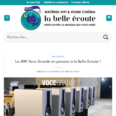
Passer
4x sans frais
Satisfait ou remboursé
Livraison offerte
au
contenu
Recherche
pour :
NOUVEAUTÉ
La JMR Voce Grande en pension à la Belle Ecoute !
PUBLIÉ LE
11 SEPTEMBRE 2020
PAR
GAUTHIER