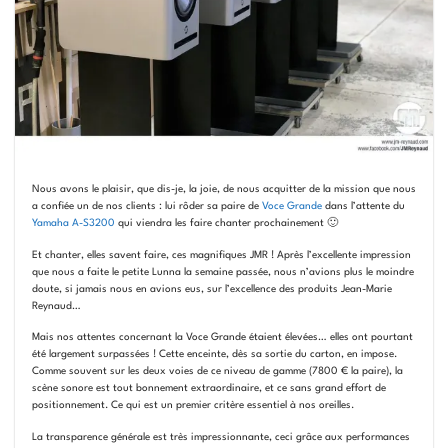
Nous avons le plaisir, que dis-je, la joie, de nous acquitter de la mission que nous
a confiée un de nos clients : lui rôder sa paire de
Voce Grande
dans l’attente du
Yamaha A-S3200
qui viendra les faire chanter prochainement 🙂
Et chanter, elles savent faire, ces magnifiques JMR ! Après l’excellente impression
que nous a faite le petite Lunna la semaine passée, nous n’avions plus le moindre
doute, si jamais nous en avions eus, sur l’excellence des produits Jean-Marie
Reynaud…
Mais nos attentes concernant la Voce Grande étaient élevées… elles ont pourtant
été largement surpassées ! Cette enceinte, dès sa sortie du carton, en impose.
Comme souvent sur les deux voies de ce niveau de gamme (7800 € la paire), la
scène sonore est tout bonnement extraordinaire, et ce sans grand effort de
positionnement. Ce qui est un premier critère essentiel à nos oreilles.
La transparence générale est très impressionnante, ceci grâce aux performances