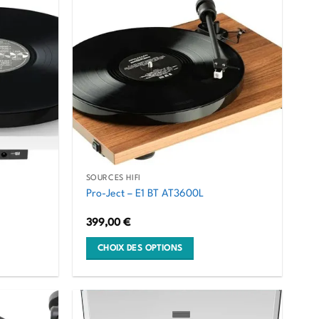
a
plusieurs
variations.
Les
options
peuvent
être
choisies
sur
la
SOURCES HIFI
page
Pro-Ject – E1 BT AT3600L
du
399,00
€
produit
CHOIX DES OPTIONS
Ce
produit
a