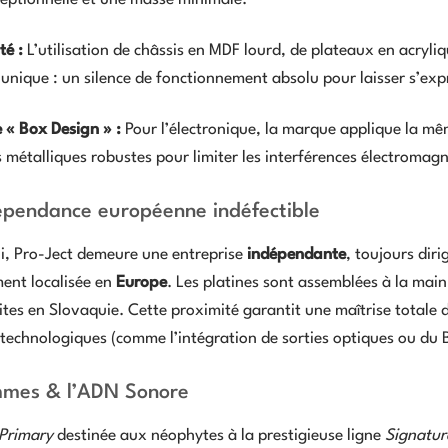
ceptionnelle et une masse minimale.
té :
L’utilisation de châssis en MDF lourd, de plateaux en acryl
 unique : un silence de fonctionnement absolu pour laisser s’ex
 « Box Design » :
Pour l’électronique, la marque applique la mê
s métalliques robustes pour limiter les interférences électromag
épendance européenne indéfectible
i, Pro-Ject demeure une entreprise
indépendante
, toujours diri
ment localisée en
Europe
. Les platines sont assemblées à la mai
tes en Slovaquie. Cette proximité garantit une maîtrise totale d
technologiques (comme l’intégration de sorties optiques ou du 
mes & l’ADN Sonore
Primary
destinée aux néophytes à la prestigieuse ligne
Signatur