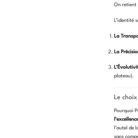
On retien
L’identité s
La Transpa
La Précisi
L’Évolutivit
plateau).
Le choix
Pourquoi P
l’excellenc
l’autel de 
sans comp