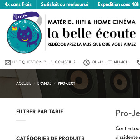
Passer
4x sans frais
Satisfait ou remboursé
Expédition sous 48h
au
contenu
UNE QUESTION ? UN CONSEIL ?
10H-12H ET 14H-18H
ACCUEIL
/
BRANDS
/
PRO-JECT
Pro-Je
FILTRER PAR TARIF
Contre tout
Prix
Prix
min
max
dissidente 
CATÉGORIES DE PRODUITS