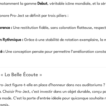
t notamment la gamme
Debut
, véritable icône mondiale, et la sé
onore Pro-Ject se définit par trois piliers :
rence :
Une restitution fidèle, sans coloration flatteuse, respec
on Rythmique :
Grâce à une stabilité de rotation exemplaire, la 
é :
Une conception pensée pour permettre l’amélioration constan
 « La Belle Écoute »
ro-Ject figure-t-elle en place d’honneur dans nos auditoriums 
e
. Choisir Pro-Ject, c’est investir dans un objet durable, conçu p
la mode. C’est la porte d’entrée idéale pour quiconque souhaite r
romis.