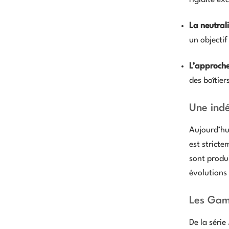
rigidité ex
La neutrali
un objectif
L’approche
des boîtier
Une ind
Aujourd’hu
est stricte
sont produi
évolutions 
Les Gam
De la série