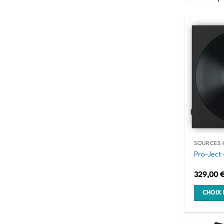
SOURCES H
Pro-Ject
329,00
CHOIX 
Ce
produit