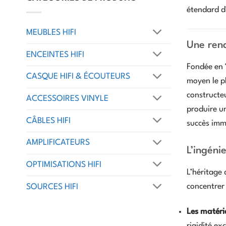
étendard d
MEUBLES HIFI
Une rena
ENCEINTES HIFI
Fondée en
CASQUE HIFI & ÉCOUTEURS
moyen le pl
constructe
ACCESSOIRES VINYLE
produire un
CÂBLES HIFI
succès immé
AMPLIFICATEURS
L’ingéni
OPTIMISATIONS HIFI
L’héritage 
concentrer 
SOURCES HIFI
Les matéri