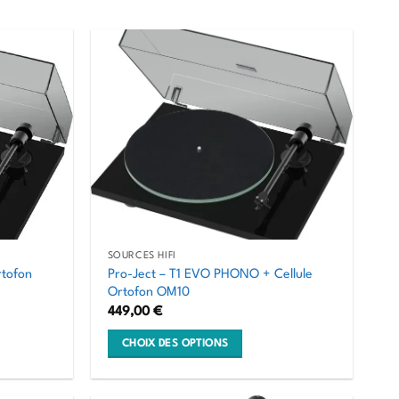
SOURCES HIFI
rtofon
Pro-Ject – T1 EVO PHONO + Cellule
Ortofon OM10
449,00
€
CHOIX DES OPTIONS
Ce
produit