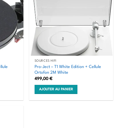
plusieurs
variations.
Les
options
peuvent
être
choisies
sur
la
SOURCES HIFI
page
llule
Pro-Ject – T1 White Edition + Cellule
du
Ortofon 2M White
499,00
€
produit
AJOUTER AU PANIER