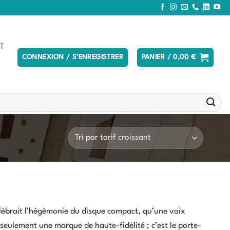
T
CONNEXION / S’ENREGISTRER
PANIER /
0,00
€
élébrait l’hégémonie du disque compact, qu’une voix
seulement une marque de haute-fidélité ; c’est le porte-