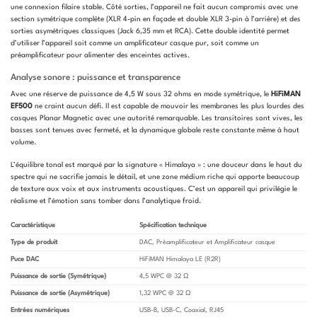
une connexion filaire stable. Côté sorties, l’appareil ne fait aucun compromis avec une
section symétrique complète (XLR 4-pin en façade et double XLR 3-pin à l’arrière) et des
sorties asymétriques classiques (Jack 6,35 mm et RCA). Cette double identité permet
d’utiliser l’appareil soit comme un amplificateur casque pur, soit comme un
préamplificateur pour alimenter des enceintes actives.
Analyse sonore : puissance et transparence
Avec une réserve de puissance de 4,5 W sous 32 ohms en mode symétrique, le
HiFiMAN
EF500
ne craint aucun défi. Il est capable de mouvoir les membranes les plus lourdes des
casques Planar Magnetic avec une autorité remarquable. Les transitoires sont vives, les
basses sont tenues avec fermeté, et la dynamique globale reste constante même à haut
volume.
L’équilibre tonal est marqué par la signature « Himalaya » : une douceur dans le haut du
spectre qui ne sacrifie jamais le détail, et une zone médium riche qui apporte beaucoup
de texture aux voix et aux instruments acoustiques. C’est un appareil qui privilégie le
réalisme et l’émotion sans tomber dans l’analytique froid.
Caractéristique
Spécification technique
Type de produit
DAC, Préamplificateur et Amplificateur casque
Puce DAC
HiFiMAN Himalaya LE (R2R)
Puissance de sortie (Symétrique)
4,5 WPC @ 32 Ω
Puissance de sortie (Asymétrique)
1,32 WPC @ 32 Ω
Entrées numériques
USB-B, USB-C, Coaxial, RJ45