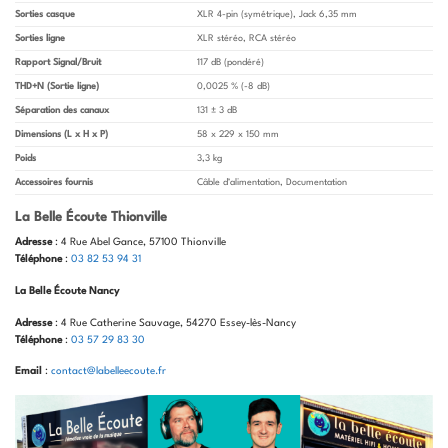
Sorties casque
XLR 4-pin (symétrique), Jack 6,35 mm
Sorties ligne
XLR stéréo, RCA stéréo
Rapport Signal/Bruit
117 dB (pondéré)
THD+N (Sortie ligne)
0,0025 % (-8 dB)
Séparation des canaux
131 ± 3 dB
Dimensions (L x H x P)
58 x 229 x 150 mm
Poids
3,3 kg
Accessoires fournis
Câble d’alimentation, Documentation
La Belle Écoute Thionville
Adresse
: 4 Rue Abel Gance, 57100 Thionville
Téléphone
:
03 82 53 94 31
La Belle Écoute Nancy
Adresse
: 4 Rue Catherine Sauvage, 54270 Essey-lès-Nancy
Téléphone
:
03 57 29 83 30
Email
:
contact@labelleecoute.fr