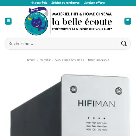
Passer
4x sans frais
Satisfait ou remboursé
Livraison offerte
au
contenu
Recherche
pour :
ACCUEIL
/
BOUTIQUE
/
CASQUE HIFI & ÉCOUTEURS
/
AMPLIS HIFI CASQUE