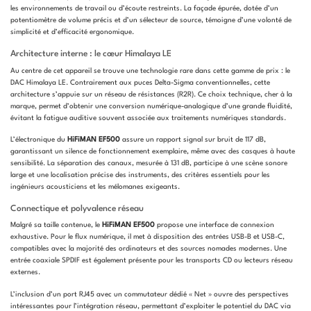
les environnements de travail ou d’écoute restreints. La façade épurée, dotée d’un
potentiomètre de volume précis et d’un sélecteur de source, témoigne d’une volonté de
simplicité et d’efficacité ergonomique.
Architecture interne : le cœur Himalaya LE
Au centre de cet appareil se trouve une technologie rare dans cette gamme de prix : le
DAC Himalaya LE. Contrairement aux puces Delta-Sigma conventionnelles, cette
architecture s’appuie sur un réseau de résistances (R2R). Ce choix technique, cher à la
marque, permet d’obtenir une conversion numérique-analogique d’une grande fluidité,
évitant la fatigue auditive souvent associée aux traitements numériques standards.
L’électronique du
HiFiMAN EF500
assure un rapport signal sur bruit de 117 dB,
garantissant un silence de fonctionnement exemplaire, même avec des casques à haute
sensibilité. La séparation des canaux, mesurée à 131 dB, participe à une scène sonore
large et une localisation précise des instruments, des critères essentiels pour les
ingénieurs acousticiens et les mélomanes exigeants.
Connectique et polyvalence réseau
Malgré sa taille contenue, le
HiFiMAN EF500
propose une interface de connexion
exhaustive. Pour le flux numérique, il met à disposition des entrées USB-B et USB-C,
compatibles avec la majorité des ordinateurs et des sources nomades modernes. Une
entrée coaxiale SPDIF est également présente pour les transports CD ou lecteurs réseau
externes.
L’inclusion d’un port RJ45 avec un commutateur dédié « Net » ouvre des perspectives
intéressantes pour l’intégration réseau, permettant d’exploiter le potentiel du DAC via