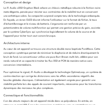
Conception et design
Le iFi Audio xDSD Gryphon Black arbore un châssis métallique robuste à la finition noire
mate élégante, pensée pour résister aux contraintes de la mobilité tout en conservant
une esthétique sobre. Sa compacité surprend compte tenu de la technologie embarquée.
En façade, un écran OLED discret informe l’utilisateur sur le format de fichier, le taux
d’échantillonnage et le niveau de batterie. L’ergonomie est renforcée par un
potentiomètre de volume multifonction qui permet une gestion précise du gain, assistée
par le système CyberSync qui synchronise logiciellement le volume de la source et de
l’appareil pour éviter tout saut sonore brusque.
Architecture interne
Au cœur de cet appareil se trouve une structure double mono baptisée PureWave. Cette
conception symétrique permet de minimiser la diaphonie et de réduire drastiquement le
bruit de fond. Le convertisseur utilise une puce Burr-Brown multi-bit, célèbre pour son
rendu naturel et sa capacité à traiter les flux DSD et PCM de manière native sans
conversion intermédiaire.
Pour optimiser le signal, iFi Audio a développé la technologie OptimaLoop, un système de
contre-réaction qui corrige les distorsions sans les effets secondaires négatifs des
boucles globales classiques. L’alimentation est également soignée pour garantir une
stabilité parfaite lors des appels de courant importants, nécessaires pour les transitoires
dynamiques des morceaux les plus complexes.
Connectique et fonctionnalités
L’un des atouts majeurs de cet appareil réside dans sa polyvalence. En entrée, on