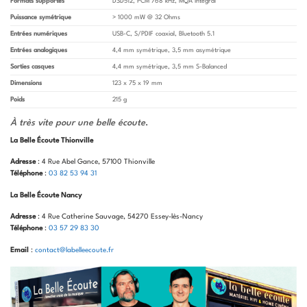
Formats supportés
DSD512, PCM 768 kHz, MQA intégral
Puissance symétrique
> 1000 mW @ 32 Ohms
Entrées numériques
USB-C, S/PDIF coaxial, Bluetooth 5.1
Entrées analogiques
4,4 mm symétrique, 3,5 mm asymétrique
Sorties casques
4,4 mm symétrique, 3,5 mm S-Balanced
Dimensions
123 x 75 x 19 mm
Poids
215 g
À très vite pour une belle écoute
.
La Belle Écoute Thionville
Adresse
: 4 Rue Abel Gance, 57100 Thionville
Téléphone
:
03 82 53 94 31
La Belle Écoute Nancy
Adresse
: 4 Rue Catherine Sauvage, 54270 Essey-lès-Nancy
Téléphone
:
03 57 29 83 30
Email
:
contact@labelleecoute.fr