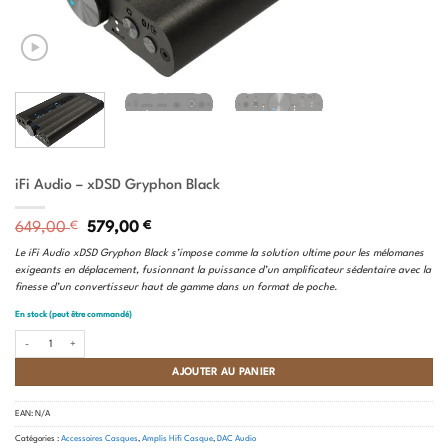
iFi Audio – xDSD Gryphon Black
Le
Le
649,00
€
579,00
€
prix
prix
Le iFi Audio xDSD Gryphon Black s’impose comme la solution ultime pour les mélomanes
initial
actuel
exigeants en déplacement, fusionnant la puissance d’un amplificateur sédentaire avec la
était :
est :
finesse d’un convertisseur haut de gamme dans un format de poche.
649,00 €.
579,00 €.
En stock (peut être commandé)
quantité de iFi Audio - xDSD Gryphon Black
AJOUTER AU PANIER
EAN:
N/A
Catégories :
Accessoires Casques
,
Amplis Hifi Casque
,
DAC Audio