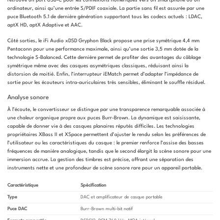
retrouve un port USB-C pour les connexions numériques vers un smartphone ou un
ordinateur, ainsi qu’une entrée S/PDIF coaxiale. La partie sans fil est assurée par une
puce Bluetooth 5.1 de dernière génération supportant tous les codecs actuels : LDAC,
aptX HD, aptX Adaptive et AAC.
Côté sorties, le iFi Audio xDSD Gryphon Black propose une prise symétrique 4,4 mm
Pentaconn pour une performance maximale, ainsi qu’une sortie 3,5 mm dotée de la
technologie S-Balanced. Cette dernière permet de profiter des avantages du câblage
symétrique même avec des casques asymétriques classiques, réduisant ainsi la
distorsion de moitié. Enfin, l’interrupteur iEMatch permet d’adapter l’impédance de
sortie pour les écouteurs intra-auriculaires très sensibles, éliminant le souffle résiduel.
Analyse sonore
À l’écoute, le convertisseur se distingue par une transparence remarquable associée à
une chaleur organique propre aux puces Burr-Brown. La dynamique est saisissante,
capable de donner vie à des casques planaires réputés difficiles. Les technologies
propriétaires XBass II et XSpace permettent d’ajuster le rendu selon les préférences de
l’utilisateur ou les caractéristiques du casque : le premier renforce l’assise des basses
fréquences de manière analogique, tandis que le second élargit la scène sonore pour une
immersion accrue. La gestion des timbres est précise, offrant une séparation des
instruments nette et une profondeur de scène sonore rare pour un appareil portable.
Caractéristique
Spécification
Type
DAC et amplificateur de casque portable
Puce DAC
Burr-Brown multi-bit natif