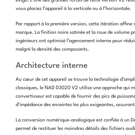
exigu. L’une des grandes forces de cette version V2 rési
vous placiez l’appareil à la verticale ou à l’horizontale.
Par rapport à la première version, cette itération affine
marque. La finition noire satinée et la roue de volume p
ingénieurs ont optimisé l’agencement interne pour réduir
malgré la densité des composants.
Architecture interne
Au cœur de cet appareil se trouve la technologie d’ampl
classiques, le NAD D3020 V2 utilise une approche qui min
convertisseur est capable de fournir des pics de puissa
d’impédance des enceintes les plus exigeantes, assuran
La conversion numérique-analogique est confiée à un DAC
permet de restituer les moindres détails des fichiers aud