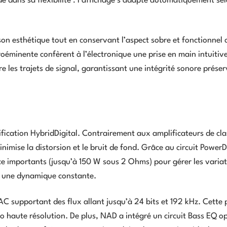
de dans sa flexibilité : l’affichage s’adapte automatiquement se
 son esthétique tout en conservant l’aspect sobre et fonctionnel 
roéminente confèrent à l’électronique une prise en main intuitive
e les trajets de signal, garantissant une intégrité sonore prése
ification HybridDigital. Contrairement aux amplificateurs de cla
imise la distorsion et le bruit de fond. Grâce au circuit PowerDr
nce importants (jusqu’à 150 W sous 2 Ohms) pour gérer les varia
t une dynamique constante.
 supportant des flux allant jusqu’à 24 bits et 192 kHz. Cette 
io haute résolution. De plus, NAD a intégré un circuit Bass EQ o