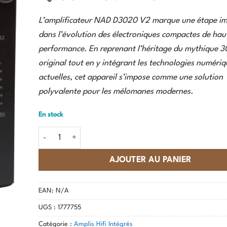
était :
est :
L’amplificateur NAD D3020 V2 marque une étape i
599,00 €.
299,00 €.
dans l’évolution des électroniques compactes de hau
performance. En reprenant l’héritage du mythique 
original tout en y intégrant les technologies numériq
actuelles, cet appareil s’impose comme une solution
polyvalente pour les mélomanes modernes.
En stock
quantité de NAD - D3020 V2 - EXPO
AJOUTER AU PANIER
EAN:
N/A
UGS :
1777755
Catégorie :
Amplis Hifi Intégrés