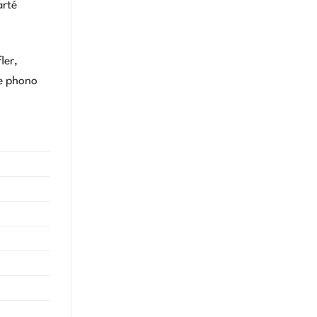
arté
ler,
ée phono