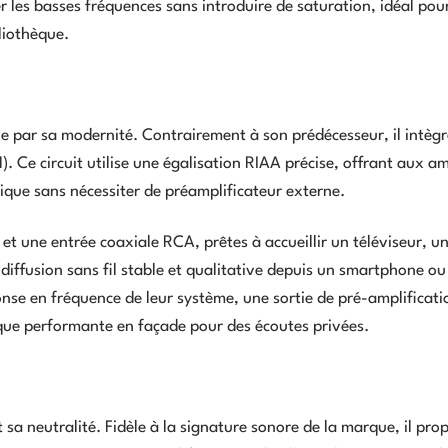
cer les basses fréquences sans introduire de saturation, idéal pou
liothèque.
e par sa modernité. Contrairement à son prédécesseur, il intèg
. Ce circuit utilise une égalisation RIAA précise, offrant aux a
gique sans nécessiter de préamplificateur externe.
t une entrée coaxiale RCA, prêtes à accueillir un téléviseur, u
diffusion sans fil stable et qualitative depuis un smartphone ou
onse en fréquence de leur système, une sortie de pré-amplificat
asque performante en façade pour des écoutes privées.
sa neutralité. Fidèle à la signature sonore de la marque, il pro