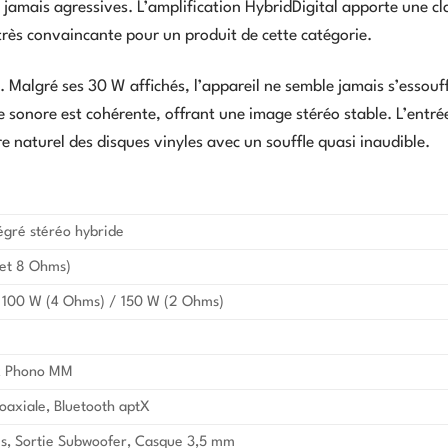
jamais agressives. L’amplification HybridDigital apporte une cl
rès convaincante pour un produit de cette catégorie.
 Malgré ses 30 W affichés, l’appareil ne semble jamais s’essouff
sonore est cohérente, offrant une image stéréo stable. L’entr
e naturel des disques vinyles avec un souffle quasi inaudible.
égré stéréo hybride
 et 8 Ohms)
 100 W (4 Ohms) / 150 W (2 Ohms)
 x Phono MM
Coaxiale, Bluetooth aptX
es, Sortie Subwoofer, Casque 3,5 mm