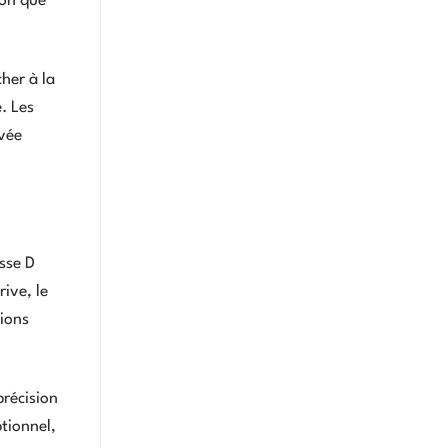
lon que
cher à la
. Les
rvée
sse D
ive, le
tions
précision
ptionnel,