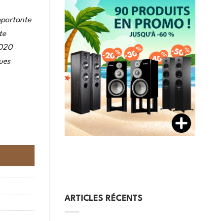
mportante
te
3020
ues
ARTICLES RÉCENTS