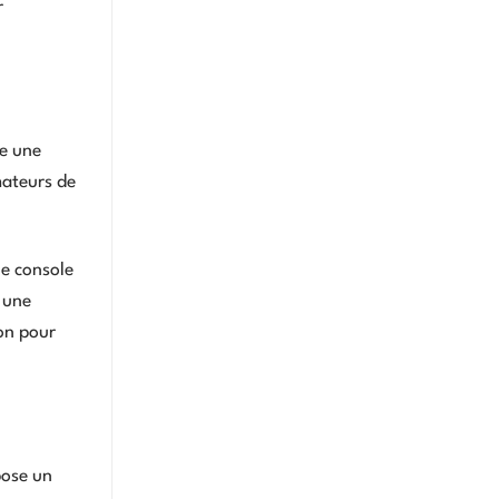
r
re une
mateurs de
ne console
 une
ion pour
pose un