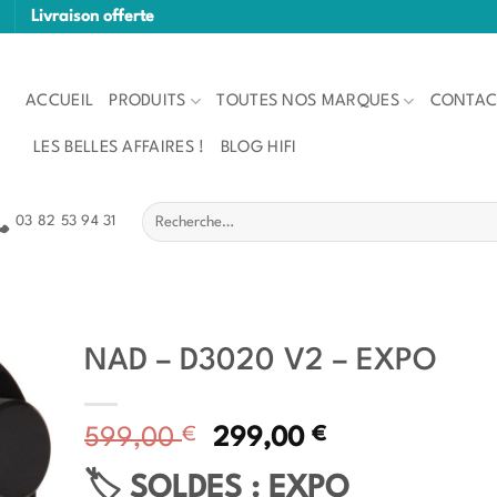
Livraison offerte
ACCUEIL
PRODUITS
TOUTES NOS MARQUES
CONTAC
LES BELLES AFFAIRES !
BLOG HIFI
Recherche
03 82 53 94 31
pour :
NAD – D3020 V2 – EXPO
€
Le
€
Le
599,00
299,00
prix
prix
🏷️ SOLDES : EXPO
initial
actuel